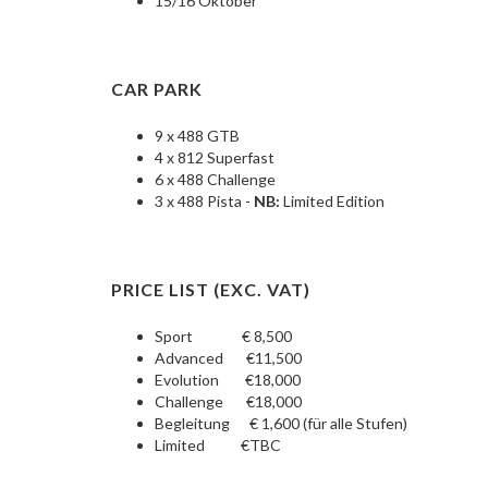
15/16 Oktober
CAR PARK
9 x 488 GTB
4 x 812 Superfast
6 x 488 Challenge
3 x 488 Pista -
NB:
Limited Edition
PRICE LIST (EXC. VAT)
Sport € 8,500
Advanced €11,500
Evolution €18,000
Challenge €18,000
Begleitung € 1,600 (für alle Stufen)
Limited €TBC