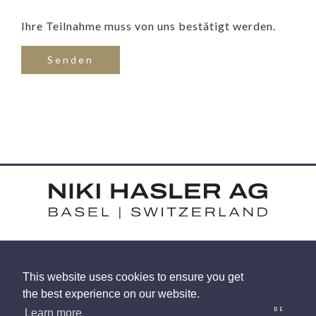
Ihre Teilnahme muss von uns bestätigt werden.
HARDSTRASSE 15 - CH-4052 BASEL
This website uses cookies to ensure you get
TEL: +41 (0) 61 375 92 92
the best experience on our website.
EMAIL
INSTAGRAM
FACEBOOK
LINKEDIN
YOUTUBE
Learn more