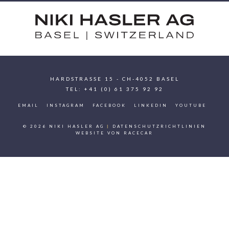
HARDSTRASSE 15 - CH-4052 BASEL
TEL: +41 (0) 61 375 92 92
EMAIL
INSTAGRAM
FACEBOOK
LINKEDIN
YOUTUBE
© 2026 NIKI HASLER AG
|
DATENSCHUTZRICHTLINIEN
WEBSITE VON
RACECAR