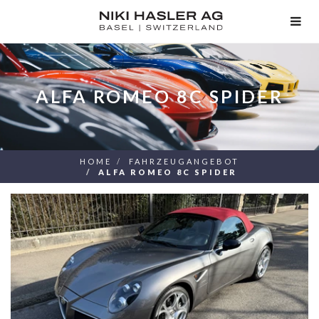
TOG
NAV
ALFA ROMEO 8C SPIDER
HOME
FAHRZEUGANGEBOT
ALFA ROMEO 8C SPIDER