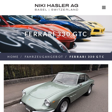
TOG
NAV
FERRARI 330 GTC
HOME
FAHRZEUGANGEBOT
FERRARI 330 GTC