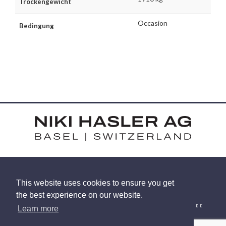
Trockengewicht
Occasion
Bedingung
HARDSTRASSE 15 - CH-4052 BASEL
This website uses cookies to ensure you get
TEL: +41 (0) 61 375 92 92
the best experience on our website.
EMAIL
INSTAGRAM
FACEBOOK
LINKEDIN
YOUTUBE
Learn more