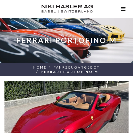
TOG
NAV
FERRARI PORTOFINO M
HOME
FAHRZEUGANGEBOT
FERRARI PORTOFINO M