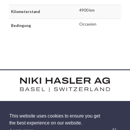
4900 km
Kilometerstand
Occasion
Bedingung
HARDSTRASSE 15 - CH-4052 BASEL
This website uses cookies to ensure you get
TEL: +41 (0) 61 375 92 92
the best experience on our website.
EMAIL
INSTAGRAM
FACEBOOK
LINKEDIN
YOUTUBE