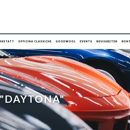
RKSTATT
OFFICINA CLASSICHE
GOODWOOL
EVENTS
NEUIGKEITEN
KON
 "DAYTONA"