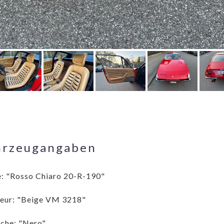
hrzeugangaben
: "Rosso Chiaro 20-R-190"
ieur: "Beige VM 3218"
che: "Nero"