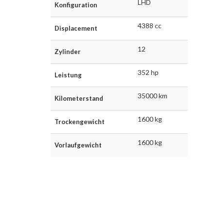
LHD
Konfiguration
4388 cc
Displacement
12
Zylinder
352 hp
Leistung
35000 km
Kilometerstand
1600 kg
Trockengewicht
1600 kg
Vorlaufgewicht