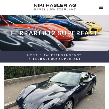
TOG
NAV
FERRARI 812 SUPERFAST
HOME
FAHRZEUGANGEBOT
FERRARI 812 SUPERFAST