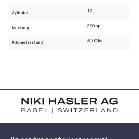
12
Zylinder
800 hp
Leistung
6100 km
Kilometerstand
HARDSTRASSE 15 - CH-4052 BASEL
This website uses cookies to ensure you get