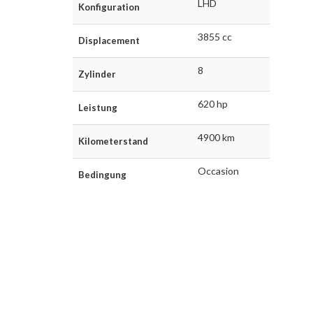
LHD
Konfiguration
3855 cc
Displacement
8
Zylinder
620 hp
Leistung
4900 km
Kilometerstand
Occasion
Bedingung