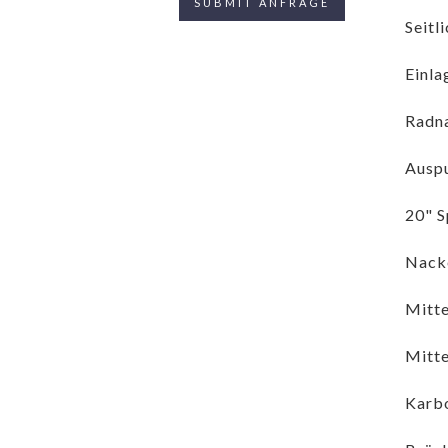
Seitl
Einla
Radn
Auspu
20" S
Nack
Mitte
Mitte
Karbo