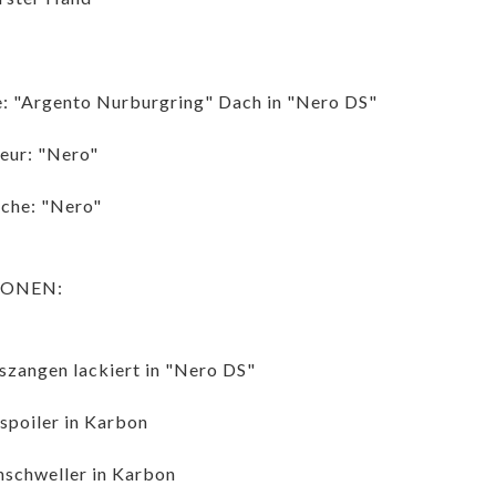
: "Argento Nurburgring" Dach in "Nero DS"
ieur: "Nero"
che: "Nero"
IONEN:
zangen lackiert in "Nero DS"
spoiler in Karbon
nschweller in Karbon