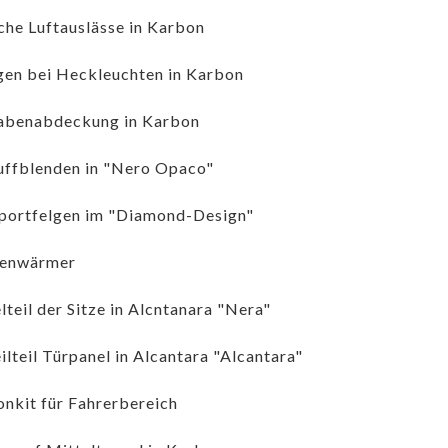
iche Luftauslässe in Karbon
gen bei Heckleuchten in Karbon
abenabdeckung in Karbon
ffblenden in "Nero Opaco"
portfelgen im "Diamond-Design"
enwärmer
lteil der Sitze in Alcntanara "Nera"
ilteil Türpanel in Alcantara "Alcantara"
nkit für Fahrerbereich