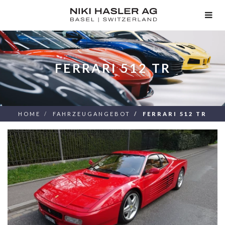
TOG
NAV
FERRARI 512 TR
HOME
FAHRZEUGANGEBOT
FERRARI 512 TR