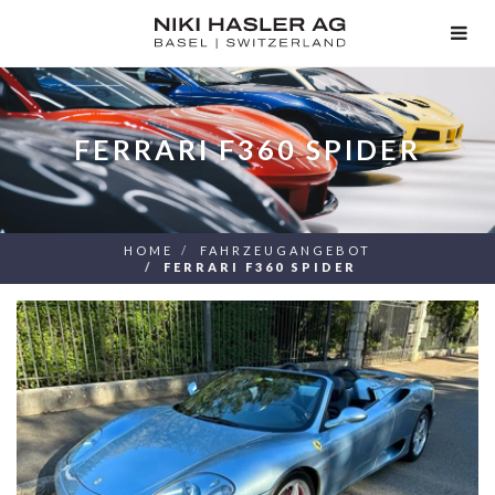
TOG
NAV
FERRARI F360 SPIDER
HOME
FAHRZEUGANGEBOT
FERRARI F360 SPIDER