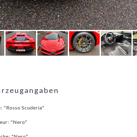
hrzeugangaben
: "Rosso Scuderia"
ieur: "Nero"
che: "Nero"