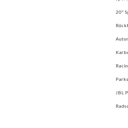
20" S
Rück
Autom
Karbo
Racin
Parks
JBL 
Radsc