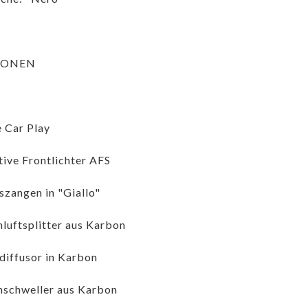
IONEN
 Car Play
ive Frontlichter AFS
zangen in "Giallo"
nluftsplitter aus Karbon
iffusor in Karbon
nschweller aus Karbon