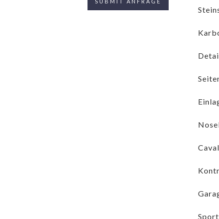
Stein
Karbo
Detai
Seite
Einla
Nosel
Caval
Kontr
Garag
Sport