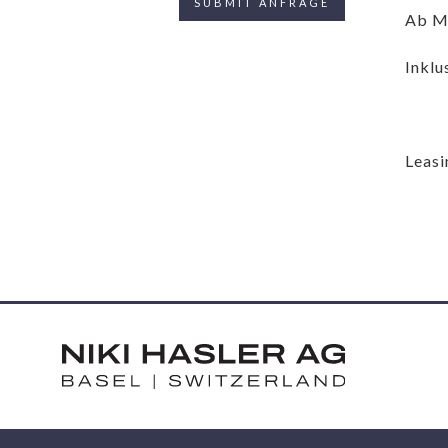
Ab M
Inklu
Leasi