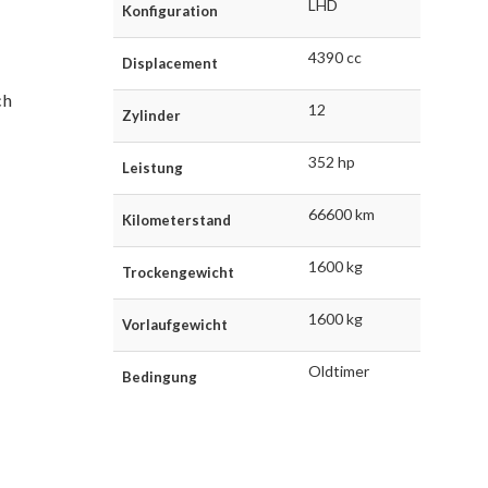
LHD
Konfiguration
4390 cc
Displacement
ch
12
Zylinder
352 hp
Leistung
66600 km
Kilometerstand
1600 kg
Trockengewicht
1600 kg
Vorlaufgewicht
Oldtimer
Bedingung