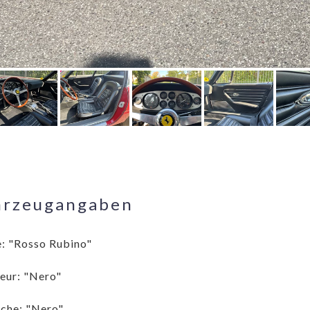
hrzeugangaben
: "Rosso Rubino"
ieur: "Nero"
che: "Nero"