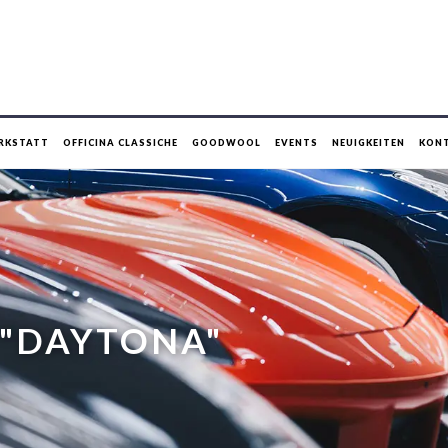
RKSTATT
OFFICINA CLASSICHE
GOODWOOL
EVENTS
NEUIGKEITEN
KON
 "DAYTONA"