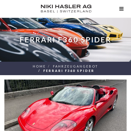
TOG
NAV
FERRARI F360 SPIDER
HOME
FAHRZEUGANGEBOT
FERRARI F360 SPIDER