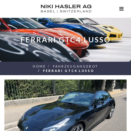
TOG
NAV
FERRARI GTC4 LUSSO
HOME
FAHRZEUGANGEBOT
FERRARI GTC4 LUSSO