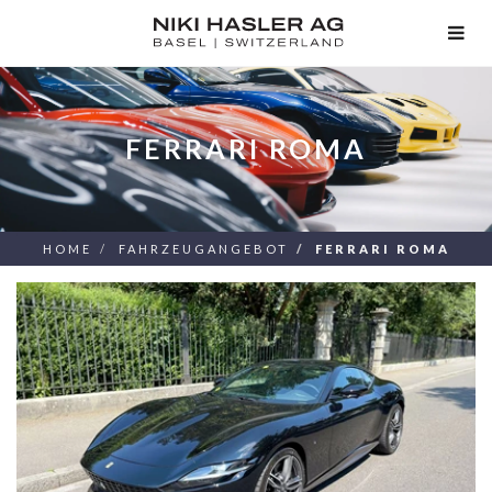
TOG
NAV
FERRARI ROMA
HOME
FAHRZEUGANGEBOT
FERRARI ROMA