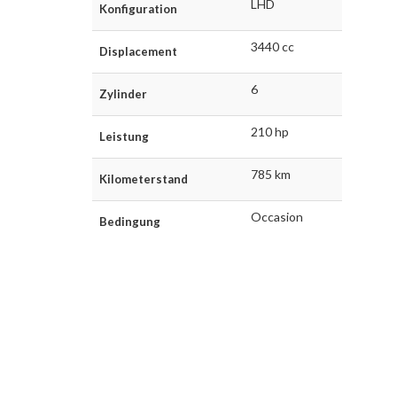
LHD
Konfiguration
3440 cc
Displacement
6
Zylinder
210 hp
Leistung
785 km
Kilometerstand
Occasion
Bedingung