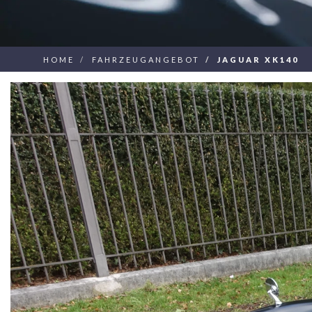
HOME
FAHRZEUGANGEBOT
JAGUAR XK140