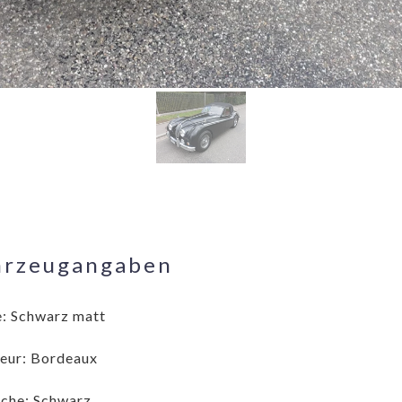
hrzeugangaben
: Schwarz matt
ieur: Bordeaux
che: Schwarz