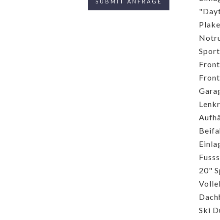
"Dayt
Plake
Notr
Sport
Front
Front
Garag
Lenkr
Aufh
Beifa
Einla
Fusss
20" S
Volle
Dachh
Ski D