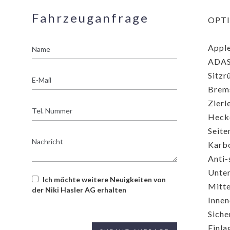
Fahrzeuganfrage
OPT
Name
Apple
ADAS
Sitzr
E-
Mail
Brems
Zierl
Tel.
Nummer
Heckd
Seite
Nachricht
Karbo
Anti-
Unter
Ich möchte weitere Neuigkeiten von
Mitte
der Niki Hasler AG erhalten
Innen
Siche
Einla