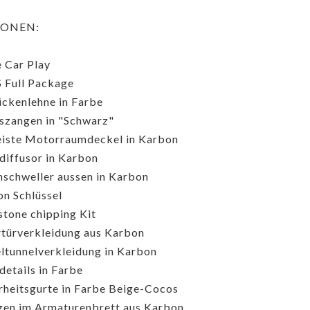
IONEN:
 Car Play
 Full Package
ückenlehne in Farbe
zangen in "Schwarz"
eiste Motorraumdeckel in Karbon
iffusor in Karbon
nschweller aussen in Karbon
n Schlüssel
stone chipping Kit
türverkleidung aus Karbon
ltunnelverkleidung in Karbon
details in Farbe
rheitsgurte in Farbe Beige-Cocos
gen im Armaturenbrett aus Karbon