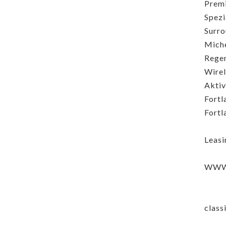
Prem
Spezi
Surro
Miche
Rege
Wirel
Aktiv
Fortl
Fortl
Leasi
WWW
class