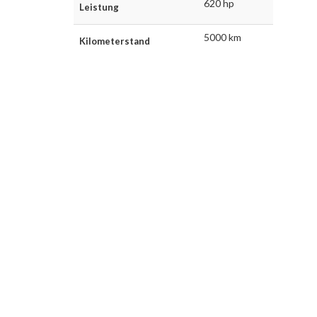
620 hp
Leistung
5000 km
Kilometerstand