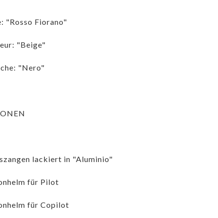
: "Rosso Fiorano"
ieur: "Beige"
che: "Nero"
IONEN
zangen lackiert in "Aluminio"
nhelm für Pilot
nhelm für Copilot