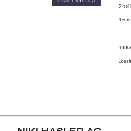
5-tei
Renn
Inklu
Leasi