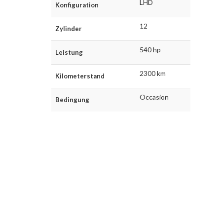
LHD
Konfiguration
12
Zylinder
540 hp
Leistung
2300 km
Kilometerstand
Occasion
Bedingung