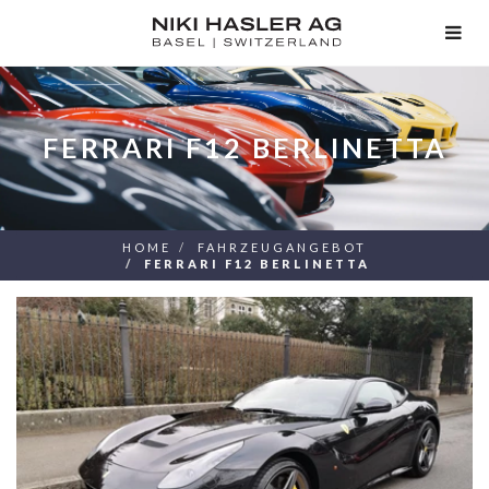
TOG
NAV
FERRARI F12 BERLINETTA
HOME
FAHRZEUGANGEBOT
FERRARI F12 BERLINETTA