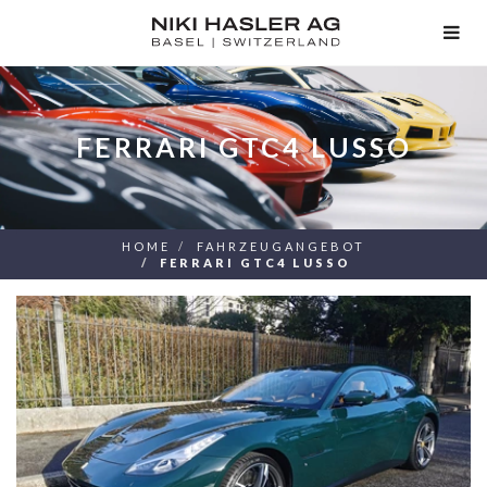
TOG
NAV
FERRARI GTC4 LUSSO
HOME
FAHRZEUGANGEBOT
FERRARI GTC4 LUSSO