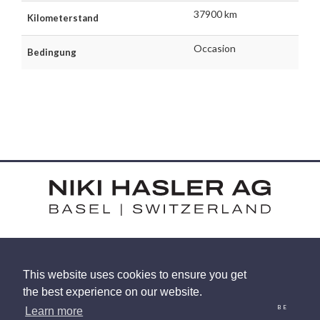
37900 km
Kilometerstand
Occasion
Bedingung
HARDSTRASSE 15 - CH-4052 BASEL
This website uses cookies to ensure you get
TEL: +41 (0) 61 375 92 92
the best experience on our website.
EMAIL
INSTAGRAM
FACEBOOK
LINKEDIN
YOUTUBE
Learn more