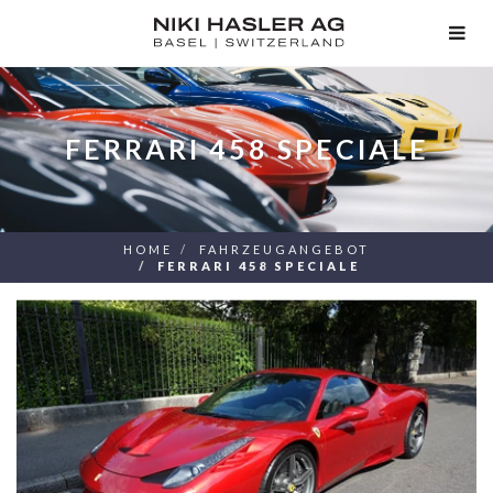
TOG
NAV
FERRARI 458 SPECIALE
HOME
FAHRZEUGANGEBOT
FERRARI 458 SPECIALE