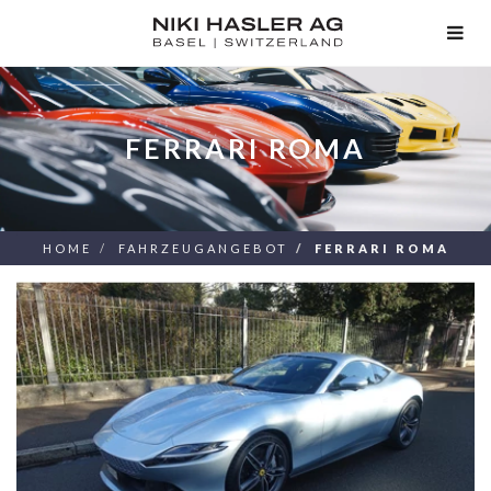
TOG
NAV
FERRARI ROMA
HOME
FAHRZEUGANGEBOT
FERRARI ROMA