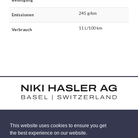
245 g/km
Emissionen
11 L/100 km
Verbrauch
HARDSTRASSE 15 - CH-4052 BASEL
This website uses cookies to ensure you get
TEL: +41 (0) 61 375 92 92
the best experience on our website.