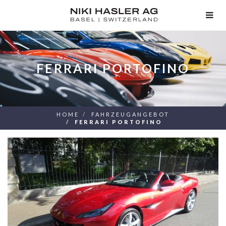
TOG
NAV
FERRARI PORTOFINO
HOME
FAHRZEUGANGEBOT
FERRARI PORTOFINO