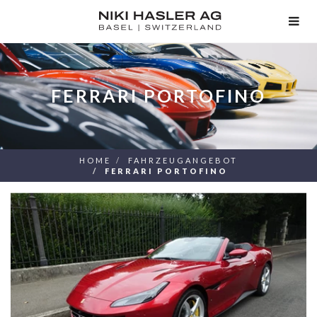
TOG
NAV
FERRARI PORTOFINO
HOME
FAHRZEUGANGEBOT
FERRARI PORTOFINO