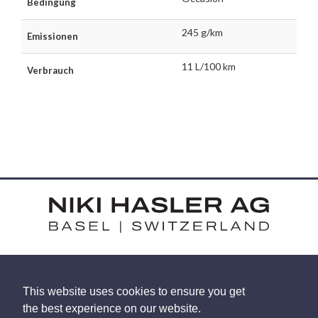
Bedingung
245 g/km
Emissionen
11 L/100 km
Verbrauch
HARDSTRASSE 15 - CH-4052 BASEL
This website uses cookies to ensure you get
TEL: +41 (0) 61 375 92 92
the best experience on our website.