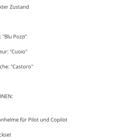
kter Zustand
 "Blu Pozzi"
eur: "Cuoio"
che: "Castoro"
ONEN:
nhelme für Pilot und Copilot
ckset