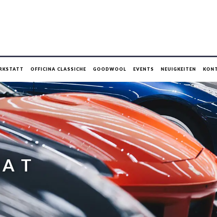
RKSTATT
OFFICINA CLASSICHE
GOODWOOL
EVENTS
NEUIGKEITEN
KON
A T