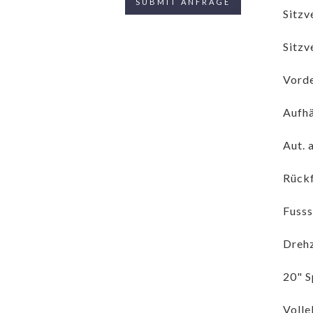
Sitzv
Sitzv
Vorde
Aufh
Aut. 
Rück
Fusss
Drehz
20" S
Volle