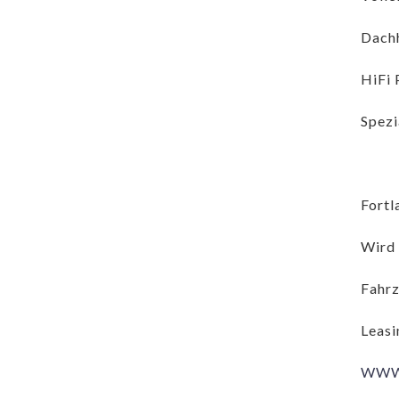
Dachh
HiFi
Spezi
Fortl
Wird 
Fahrz
Leasi
WWW.