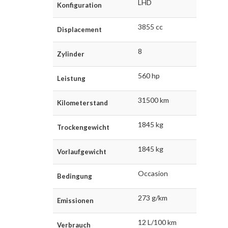
LHD
Konfiguration
3855 cc
Displacement
8
Zylinder
560 hp
Leistung
31500 km
Kilometerstand
1845 kg
Trockengewicht
1845 kg
Vorlaufgewicht
Occasion
Bedingung
273 g/km
Emissionen
12 L/100 km
Verbrauch