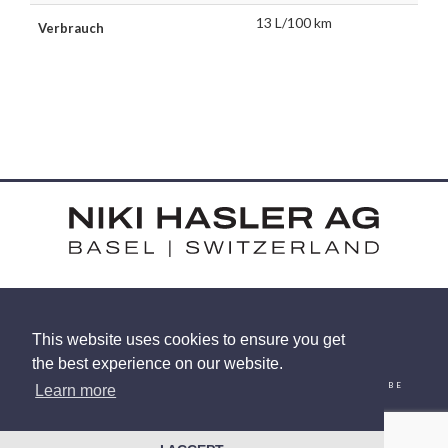
13 L/100 km
Verbrauch
HARDSTRASSE 15 - CH-4052 BASEL
This website uses cookies to ensure you get
TEL: +41 (0) 61 375 92 92
the best experience on our website.
EMAIL
INSTAGRAM
FACEBOOK
LINKEDIN
YOUTUBE
Learn more
© 2026 NIKI HASLER AG
|
DATENSCHUTZRICHTLINIEN
WEBSITE VON
RACECAR