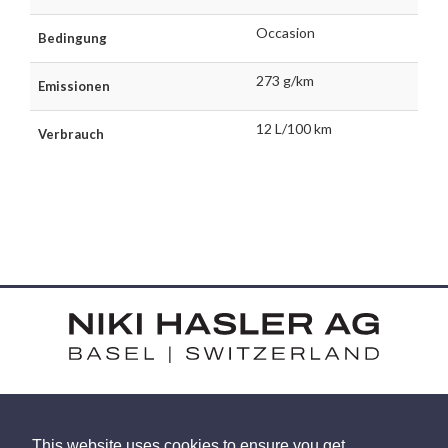
Occasion
Bedingung
273 g/km
Emissionen
12 L/100 km
Verbrauch
HARDSTRASSE 15 - CH-4052 BASEL
This website uses cookies to ensure you get