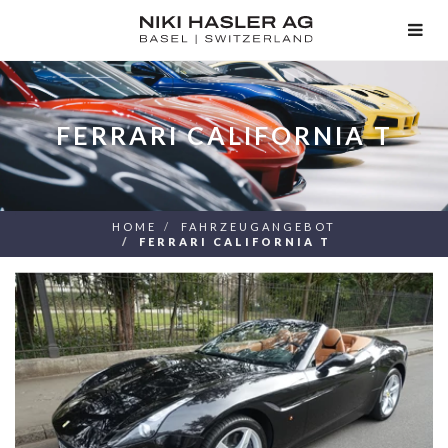
TOG
NAV
FERRARI CALIFORNIA T
HOME
FAHRZEUGANGEBOT
FERRARI CALIFORNIA T