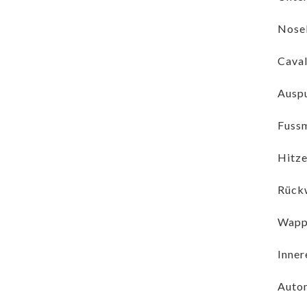
Nosel
Caval
Auspu
Fussm
Hitze
Rückw
Wappe
Inner
Autom