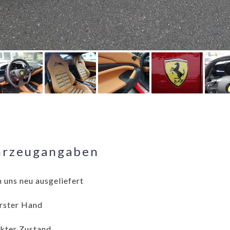
hrzeugangaben
 uns neu ausgeliefert
rster Hand
kter Zustand