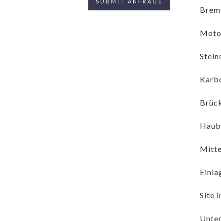
Brems
Moto
Stein
Karbo
Brück
Haube
Mitte
Einla
Site 
Unter