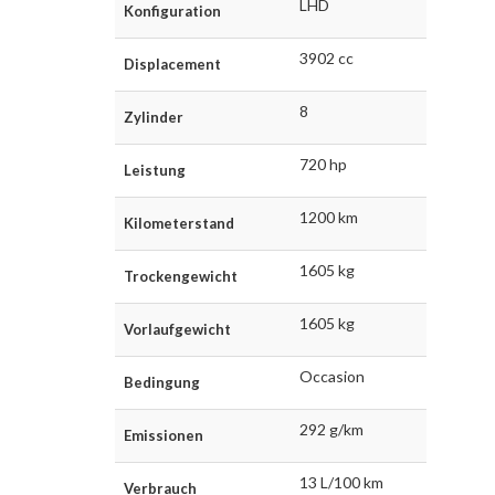
LHD
Konfiguration
3902 cc
Displacement
8
Zylinder
720 hp
Leistung
1200 km
Kilometerstand
1605 kg
Trockengewicht
1605 kg
Vorlaufgewicht
Occasion
Bedingung
292 g/km
Emissionen
13 L/100 km
Verbrauch