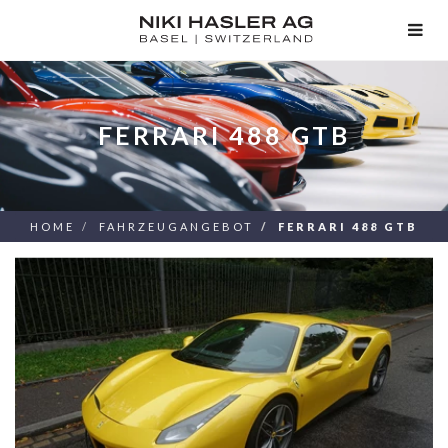
TOG
NAV
FERRARI 488 GTB
HOME
FAHRZEUGANGEBOT
FERRARI 488 GTB