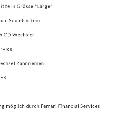
itze in Grösse "Large"
ium Soundsystem
ch CD Wechsler
rvice
echsel Zahnriemen
MFK
ng möglich durch Ferrari Financial Services