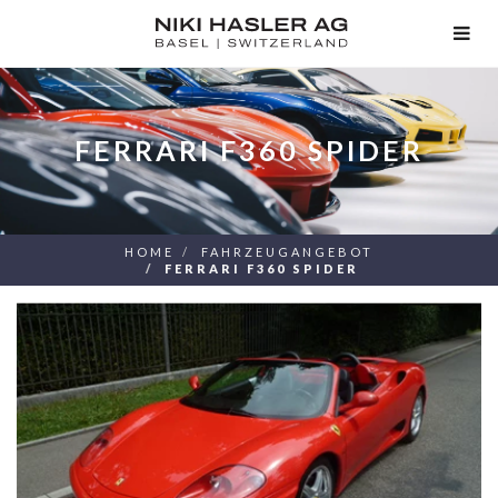
TOG
NAV
FERRARI F360 SPIDER
HOME
FAHRZEUGANGEBOT
FERRARI F360 SPIDER