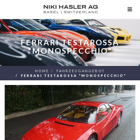
TOG
NAV
FERRARI TESTAROSSA
"MONOSPECCHIO"
HOME
FAHRZEUGANGEBOT
FERRARI TESTAROSSA "MONOSPECCHIO"