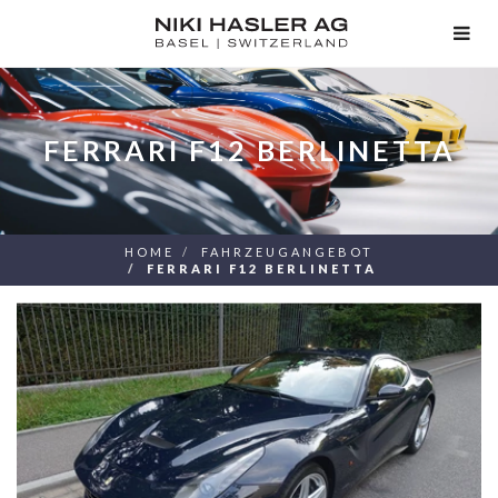
TOG
NAV
FERRARI F12 BERLINETTA
HOME
FAHRZEUGANGEBOT
FERRARI F12 BERLINETTA