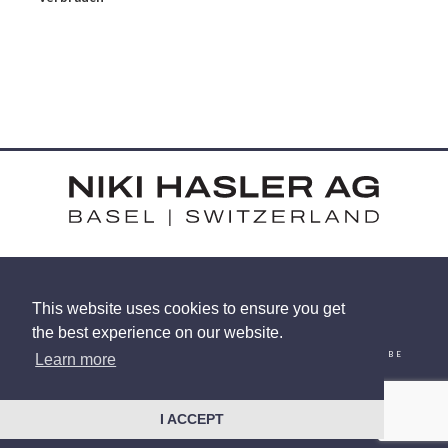
HARDSTRASSE 15 - CH-4052 BASEL
This website uses cookies to ensure you get
TEL: +41 (0) 61 375 92 92
the best experience on our website.
EMAIL
INSTAGRAM
FACEBOOK
LINKEDIN
YOUTUBE
Learn more
© 2026 NIKI HASLER AG
|
DATENSCHUTZRICHTLINIEN
WEBSITE VON
RACECAR
I ACCEPT