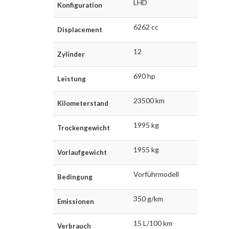
LHD
Konfiguration
6262 cc
Displacement
12
Zylinder
690 hp
Leistung
23500 km
Kilometerstand
1995 kg
Trockengewicht
1955 kg
Vorlaufgewicht
Vorführmodell
Bedingung
350 g/km
Emissionen
15 L/100 km
Verbrauch