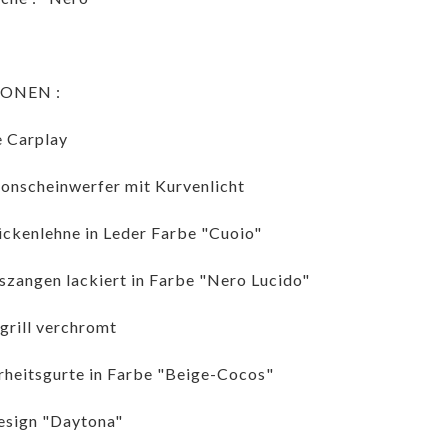
ONEN :
 Carplay
onscheinwerfer mit Kurvenlicht
ückenlehne in Leder Farbe "Cuoio"
zangen lackiert in Farbe "Nero Lucido"
grill verchromt
rheitsgurte in Farbe "Beige-Cocos"
esign "Daytona"