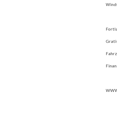
Winds
Fortl
Grati
Fahrz
Finan
WWW.