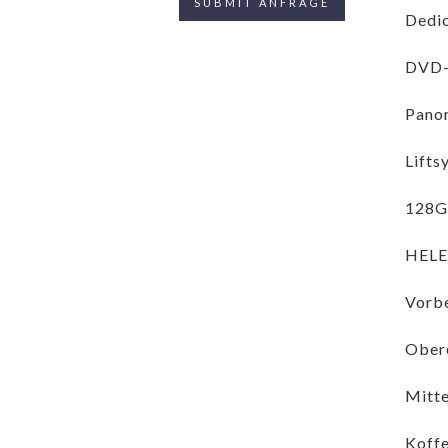
Dedic
DVD-
Pano
Lifts
128G
HELE
Vorbe
Obere
Mitte
Koff