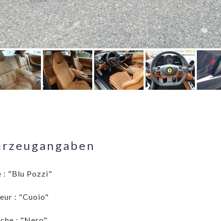
hrzeugangaben
 : "Blu Pozzi"
ieur : "Cuoio"
che : "Nero"