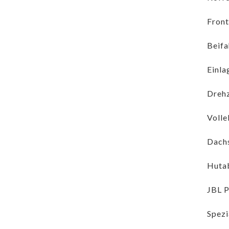
Front
Beifa
Einla
Drehz
Volle
Dachs
Hutab
JBL 
Spezi