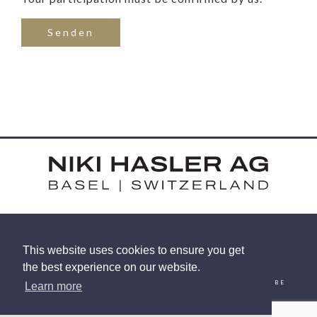
HARDSTRASSE 15 - CH-4052 BASEL
This website uses cookies to ensure you get
TEL: +41 (0) 61 375 92 92
the best experience on our website.
EMAIL
INSTAGRAM
FACEBOOK
LINKEDIN
YOUTUBE
Learn more
© 2026 NIKI HASLER AG
|
PRIVACY POLICY