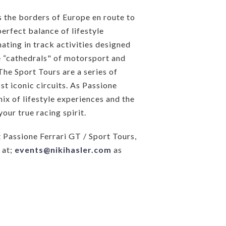
s the borders of Europe en route to
perfect balance of lifestyle
ating in track activities designed
the “cathedrals" of motorsport and
The Sport Tours are a series of
st iconic circuits. As Passione
mix of lifestyle experiences and the
your true racing spirit.
t Passione Ferrari GT / Sport Tours,
 at;
events@nikihasler.com
as