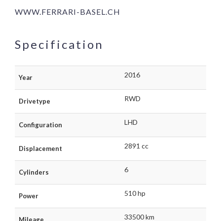
WWW.FERRARI-BASEL.CH
Specification
2016
Year
RWD
Drivetype
LHD
Configuration
2891 cc
Displacement
6
Cylinders
510 hp
Power
33500 km
Mileage