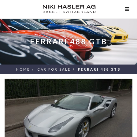
TOG
NAV
FERRARI 488 GTB
HOME
CAR FOR SALE
FERRARI 488 GTB