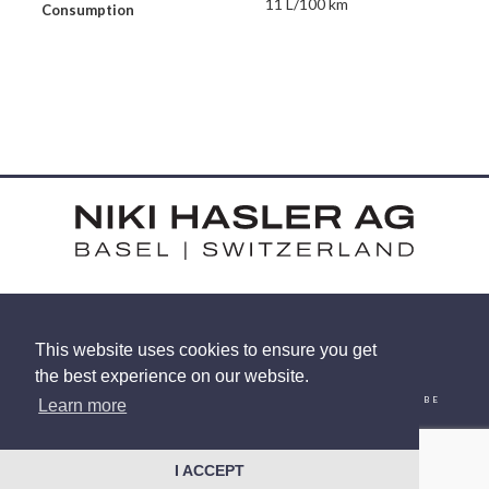
11 L/100 km
Consumption
HARDSTRASSE 15 - CH-4052 BASEL
This website uses cookies to ensure you get
TEL: +41 (0) 61 375 92 92
the best experience on our website.
EMAIL
INSTAGRAM
FACEBOOK
LINKEDIN
YOUTUBE
Learn more
© 2026 NIKI HASLER AG
|
PRIVACY POLICY
SITE BY
RACECAR
I ACCEPT