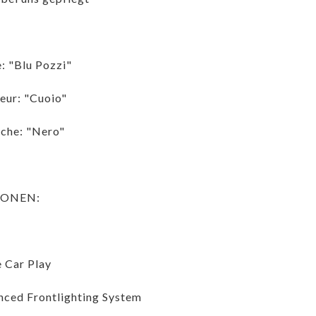
: "Blu Pozzi"
ieur: "Cuoio"
che: "Nero"
IONEN:
 Car Play
ced Frontlighting System