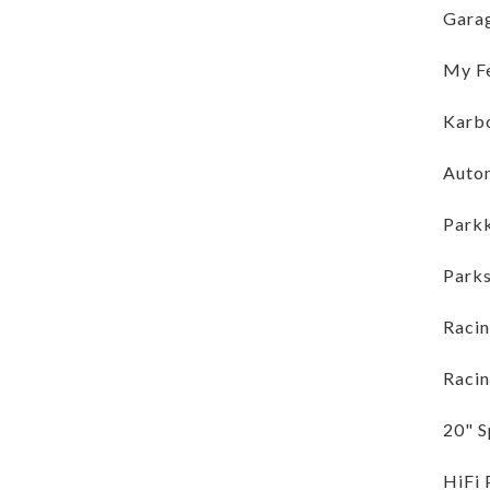
Garag
My Fe
Karbo
Autom
Park
Parks
Racin
Racin
20" S
HiFi