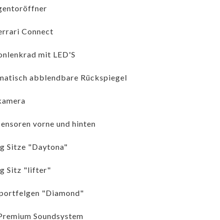
entoröffner
rrari Connect
nlenkrad mit LED'S
atisch abblendbare Rückspiegel
kamera
ensoren vorne und hinten
g Sitze "Daytona"
g Sitz "lifter"
portfelgen "Diamond"
 Premium Soundsystem