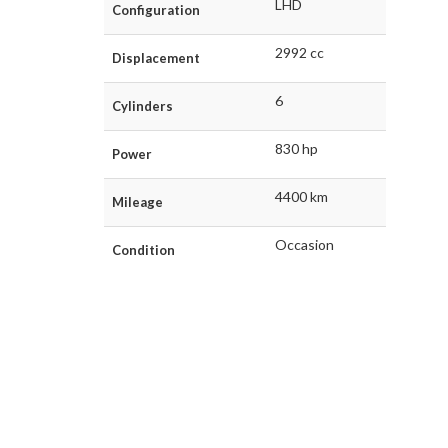
LHD
Configuration
2992 cc
Displacement
6
Cylinders
830 hp
Power
4400 km
Mileage
Occasion
Condition