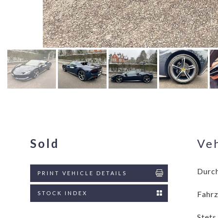
Sold
Veh
Durch
PRINT VEHICLE DETAILS
Fahrz
STOCK INDEX
Stets