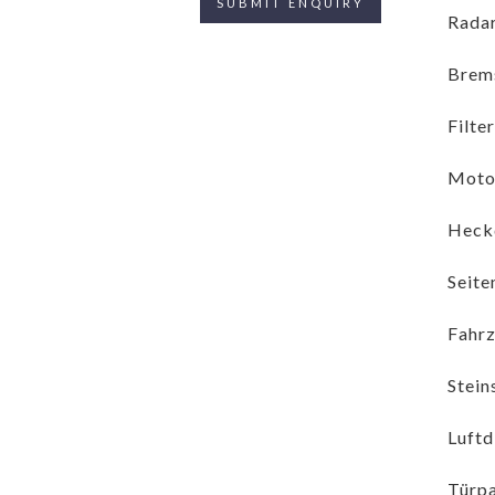
Radar
Brems
Filte
Moto
Heckd
Seite
Fahrz
Stein
Luftd
Türpa