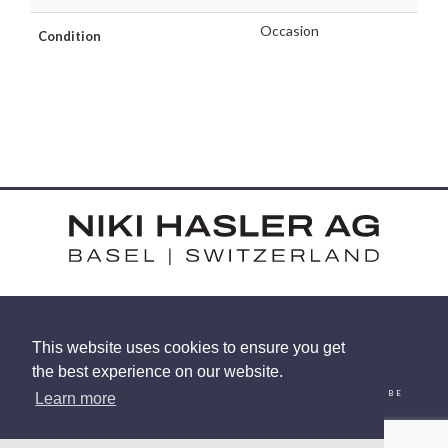
Occasion
Condition
HARDSTRASSE 15 - CH-4052 BASEL
This website uses cookies to ensure you get
TEL: +41 (0) 61 375 92 92
the best experience on our website.
EMAIL
INSTAGRAM
FACEBOOK
LINKEDIN
YOUTUBE
Learn more
© 2026 NIKI HASLER AG
|
PRIVACY POLICY
SITE BY
RACECAR