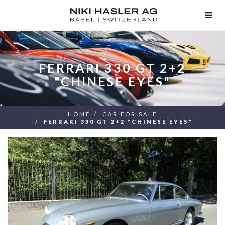
TOG
NAV
FERRARI 330 GT 2+2
"CHINESE EYES"
HOME
CAR FOR SALE
FERRARI 330 GT 2+2 "CHINESE EYES"