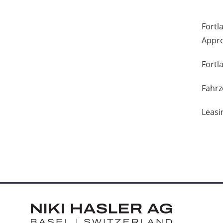
Fortl
Appr
Fortl
Fahrz
Leasi