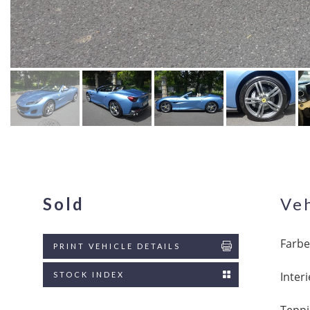
Sold
Veh
Farbe
PRINT VEHICLE DETAILS
Inter
STOCK INDEX
Teppi