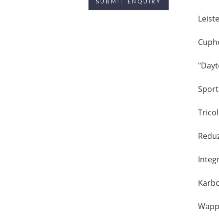
Leist
Cupho
"Dayt
Sport
Trico
Reduz
Integ
Karbo
Wappe