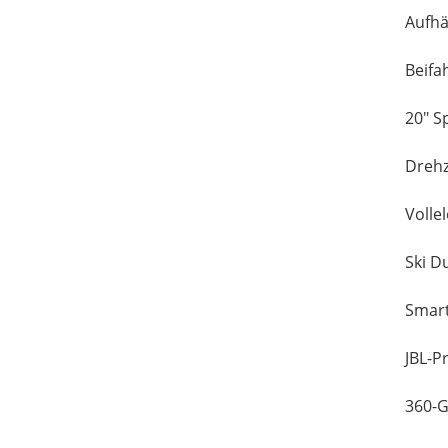
Aufhä
Beifa
20" S
Drehz
Vollel
Ski D
Smart
JBL-
360-G