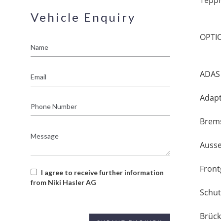
Vehicle Enquiry
OPTI
Name
Email
ADAS 
Adapt
Phone
Number
Brems
Message
Ausse
Front
I agree to receive further information
from Niki Hasler AG
Schut
Brück