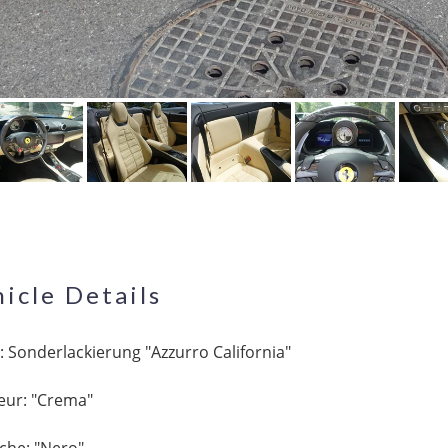
icle Details
: Sonderlackierung "Azzurro California"
ieur: "Crema"
che: "Nero"