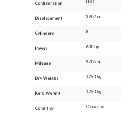
LHD
Configuration
3902 cc
Displacement
8
Cylinders
600 hp
Power
970 km
Mileage
1750 kg
Dry Weight
1750 kg
Kerb Weight
Occasion
Condition