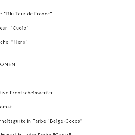
: "Blu Tour de France"
ieur: "Cuoio"
che: "Nero"
IONEN
ive Frontscheinwerfer
omat
rheitsgurte in Farbe "Beige-Cocos"
ltunnel in Leder Farbe "Cuoio"