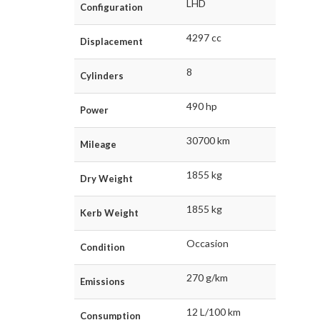
LHD
Configuration
4297 cc
Displacement
8
Cylinders
490 hp
Power
30700 km
Mileage
1855 kg
Dry Weight
1855 kg
Kerb Weight
Occasion
Condition
270 g/km
Emissions
12 L/100 km
Consumption