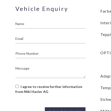
Vehicle Enquiry
Farbe
Name
Inter
Teppi
Email
Phone
OPT
Number
Message
Adapt
I agree to receive further information
Temp
from Niki Hasler AG
Siche
Mitte