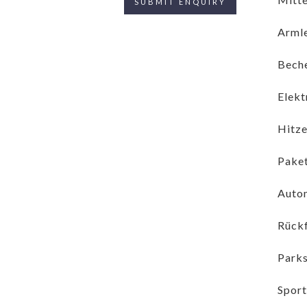
Armle
Beche
Elekt
Hitze
Paket
Autom
Rück
Parks
Sport