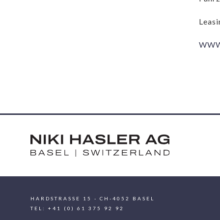
Leasi
WWW.
HARDSTRASSE 15 - CH-4052 BASEL
TEL: +41 (0) 61 375 92 92