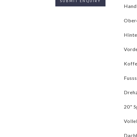
Handl
Obere
Hinte
Vorde
Koff
Fusss
Drehz
20" S
Volle
Dachh