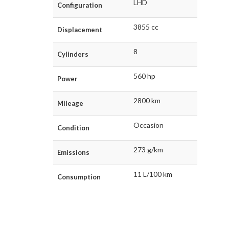
LHD
Configuration
3855 cc
Displacement
8
Cylinders
560 hp
Power
2800 km
Mileage
Occasion
Condition
273 g/km
Emissions
11 L/100 km
Consumption