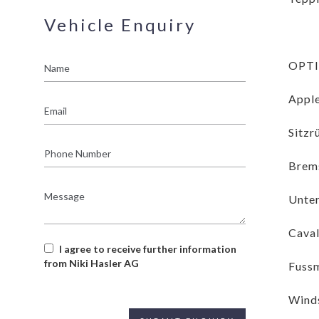
Vehicle Enquiry
Name
OPT
Apple
Email
Sitzr
Phone
Number
Brems
Message
Unter
Caval
I agree to receive further information
from Niki Hasler AG
Fussm
Winds