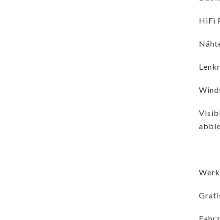
HiFi
Nähte
Lenkr
Winds
Visib
abble
Werks
Grati
Fahrz