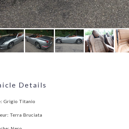
icle Details
: Grigio Titanio
ieur: Terra Bruciata
che: Nero