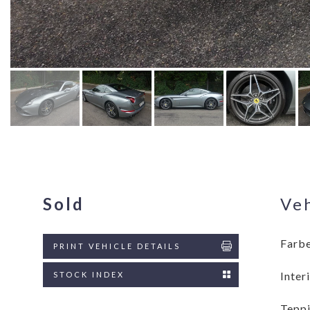
Sold
Veh
Farbe
PRINT VEHICLE DETAILS
Inter
STOCK INDEX
Teppi