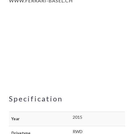
WWW.FERRARI-BASEL.CH
Specification
2015
Year
RWD
Drivetype