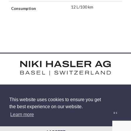
12 L/100 km
Consumption
HARDSTRASSE 15 - CH-4052 BASEL
This website uses cookies to ensure you get
TEL: +41 (0) 61 375 92 92
the best experience on our website.
EMAIL
INSTAGRAM
FACEBOOK
LINKEDIN
YOUTUBE
Learn more
© 2026 NIKI HASLER AG
|
PRIVACY POLICY
SITE BY
RACECAR