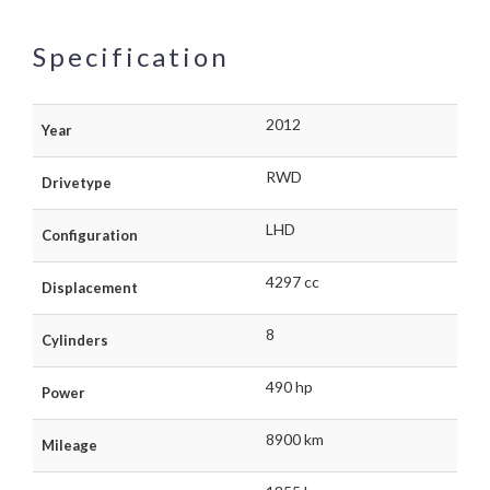
Specification
2012
Year
RWD
Drivetype
LHD
Configuration
4297 cc
Displacement
8
Cylinders
490 hp
Power
8900 km
Mileage