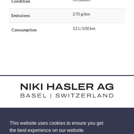
Condition
270 g/km
Emissions
12 L/100 km
Consumption
HARDSTRASSE 15 - CH-4052 BASEL
This website uses cookies to ensure you get
TEL: +41 (0) 61 375 92 92
the best experience on our website.